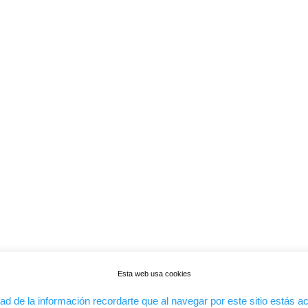
HORARIO DE INVIERNO
DE LUNES A VIERNES:
Mañanas: De 10.00 a 14.00 horas
Tardes: De 17.00 a 20.00 horas
SABADOS: Cerrado.
Esta web usa cookies
d de la información recordarte que al navegar por este sitio estás 
Copyright © JMV Sistemas Informáticos