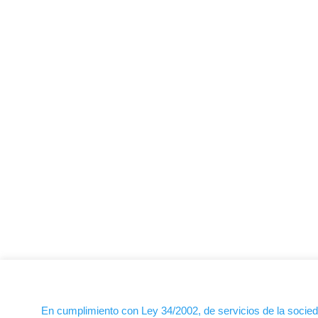
Contacto
Cl Badajoz, 3
28941 Fuenlabrada (Madrid)
Haz clic en la dirección para ir al mapa.
E-mail: info@jmvsistemasinformaticos.com
Tlf:
91 0710917
En cumplimiento con Ley 34/2002, de servicios de la socieda