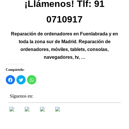
¡Llámenos! Tlf: 91
0710917
Reparación
de ordenadores en Fuenlabrada y en
toda la zona sur de Madrid. Reparación de
ordenadores, móviles, tablets, consolas,
navegadores, tv, …
Compártelo:
Haz
Haz
Haz
clic
clic
clic
para
para
para
compartir
compartir
compartir
en
en
en
Síguenos en:
Facebook
Twitter
WhatsApp
(Se
(Se
(Se
abre
abre
abre
en
en
en
una
una
una
ventana
ventana
ventana
nueva)
nueva)
nueva)